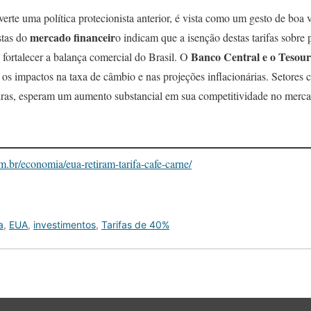
erte uma política protecionista anterior, é vista como um gesto de bo
mercado financeir
stas do
o indicam que a isenção destas tarifas sobre 
Banco Central e o Tesour
 fortalecer a balança comercial do Brasil. O
os impactos na taxa de câmbio e nas projeções inflacionárias. Setores 
rreiras, esperam um aumento substancial em sua competitividade no merc
m.br/economia/eua-retiram-tarifa-cafe-carne/
a
,
EUA
,
investimentos
,
Tarifas de 40%