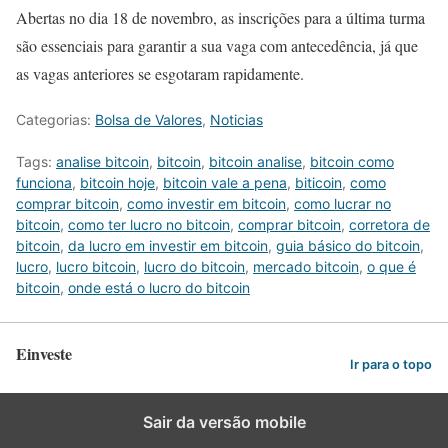
Abertas no dia 18 de novembro, as inscrições para a última turma
são essenciais para garantir a sua vaga com antecedência, já que
as vagas anteriores se esgotaram rapidamente.
Categorias:
Bolsa de Valores
,
Noticias
Tags:
analise bitcoin
,
bitcoin
,
bitcoin analise
,
bitcoin como
funciona
,
bitcoin hoje
,
bitcoin vale a pena
,
biticoin
,
como
comprar bitcoin
,
como investir em bitcoin
,
como lucrar no
bitcoin
,
como ter lucro no bitcoin
,
comprar bitcoin
,
corretora de
bitcoin
,
da lucro em investir em bitcoin
,
guia básico do bitcoin
,
lucro
,
lucro bitcoin
,
lucro do bitcoin
,
mercado bitcoin
,
o que é
bitcoin
,
onde está o lucro do bitcoin
Einveste
Ir para o topo
Sair da versão mobile