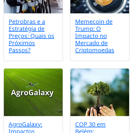
Petrobras e a
Memecoin de
Estratégia de
Trump: O
Preços: Quais os
Impacto no
Próximos
Mercado de
Passos?
Criptomoedas
AgroGalaxy:
COP 30 em
Impactos
Belém: