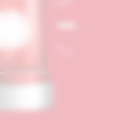
bancos regulados pelo Banco Central,
frequentemente escondem
complexidades e vulnerabilidades. A
ausência de transparência ou a
dificuldade em compreender a origem
da rentabilidade são sinais de alerta
críticos.