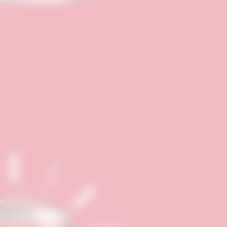
A lógica do mercado financeiro é
implacável: maior
remuneração
elevada
esperada, maior o
risco
financeiro
inerente. Produtos que
prometem retornos muito acima da
média do mercado, ou de
investimentos de baixo risco como o
Tesouro Direto ou CDBs de grandes