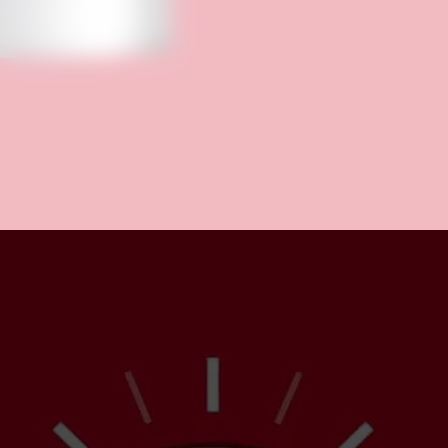
Aproveite para compartilhar clicando no
botão acima!