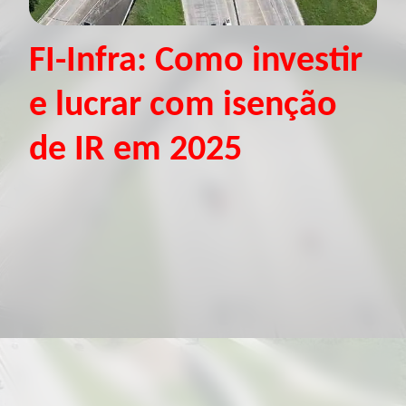
FI-Infra: Como investir
e lucrar com isenção
de IR em 2025