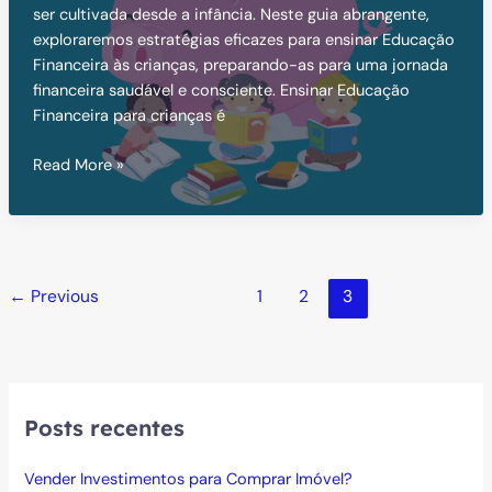
ser cultivada desde a infância. Neste guia abrangente,
exploraremos estratégias eficazes para ensinar Educação
Financeira às crianças, preparando-as para uma jornada
financeira saudável e consciente. Ensinar Educação
Financeira para crianças é
Educação
Read More »
Financeira
para
Crianças
←
Previous
1
2
3
Posts recentes
Vender Investimentos para Comprar Imóvel?