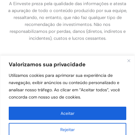
A Einveste preza pela qualidade das informações e atesta
a apuração de todo o conteúdo produzido por sua equipe,
ressaltando, no entanto, que não faz qualquer tipo de
recomendação de investimentos. Não nos
responsabilizamos por perdas, danos (diretos, indiretos e
incidentes), custos e lucros cessantes.
Política de Privacidade
Valorizamos sua privacidade
Utilizamos cookies para aprimorar sua experiência de
Política de Privacidade
navegação, exibir anúncios ou conteúdo personalizado e
analisar nosso tráfego. Ao clicar em “Aceitar todos”, você
concorda com nosso uso de cookies.
Aceitar
Copyright © 2026 Einveste. Todos os direitos reservados.
Powered by Einveste
Rejeitar