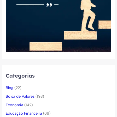
Categorias
Blog
(22)
Bolsa de Valores
(198)
Economia
(142)
Educação Financeira
(66)