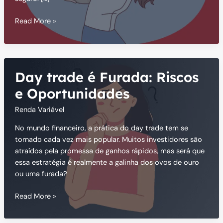
Como
Read More »
Superar
Dívidas
Day trade é Furada: Riscos
e Oportunidades
Renda Variável
No mundo financeiro, a prática do day trade tem se
tornado cada vez mais popular. Muitos investidores são
atraídos pela promessa de ganhos rápidos, mas será que
essa estratégia é realmente a galinha dos ovos de ouro
ou uma furada?
Day
Read More »
trade
é