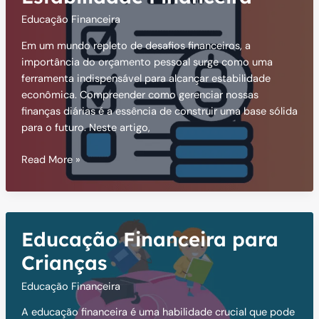
dia
Educação Financeira
Em um mundo repleto de desafios financeiros, a
importância do orçamento pessoal surge como uma
ferramenta indispensável para alcançar estabilidade
econômica. Compreender como gerenciar nossas
finanças diárias é a essência de construir uma base sólida
para o futuro. Neste artigo,
Orçamento
Read More »
Pessoal:
Estabilidade
Financeira
Educação Financeira para
Crianças
Educação Financeira
A educação financeira é uma habilidade crucial que pode