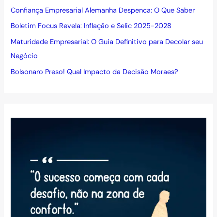
Confiança Empresarial Alemanha Despenca: O Que Saber
Boletim Focus Revela: Inflação e Selic 2025-2028
Maturidade Empresarial: O Guia Definitivo para Decolar seu
Negócio
Bolsonaro Preso! Qual Impacto da Decisão Moraes?