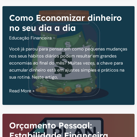
Furada:
Riscos
Como Economizar dinheiro
e
Oportunidades
no seu dia a dia
Educação Financeira
Você já parou para pensar em como pequenas mudanças
nos seus hábitos diários podem resultar em grandes
economias ao final do mês? Muitas vezes, a chave para
acumular dinheiro está em ajustes simples e práticos na
sua rotina. Neste artigo,
Como
Read More »
Economizar
dinheiro
no
seu
Orçamento Pessoal:
dia
a
Estabilidade Financeira