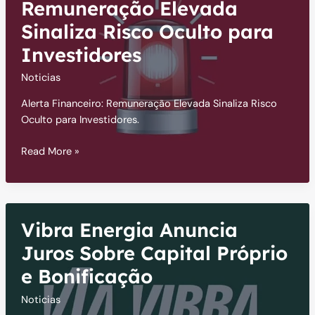
Café,
Remuneração Elevada
Carnes
Sinaliza Risco Oculto para
e
Investidores
Frutas
do
Noticias
Brasil
Alerta Financeiro: Remuneração Elevada Sinaliza Risco
Oculto para Investidores.
Alerta
Read More »
Financeiro:
Remuneração
Elevada
Sinaliza
Vibra Energia Anuncia
Risco
Oculto
Juros Sobre Capital Próprio
para
e Bonificação
Investidores
Noticias