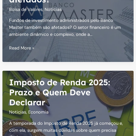
Bolsa de Valores
,
Noticias
Fundos de investimento administrados pelo Banco
Master também são afetados? O setor financeiro é um
ambiente dinâmico e complexo, onde a…
Fundos
Read More »
de
investimento
administrados
pelo
Imposto de Renda 2025:
Banco
Master
Prazo e Quem Deve
também
Declarar
são
afetados?
Noticias
,
Economia
A temporada do Imposto de Renda 2025 já começou e,
com ela, surgem muitas dúvidas sobre quem precisa