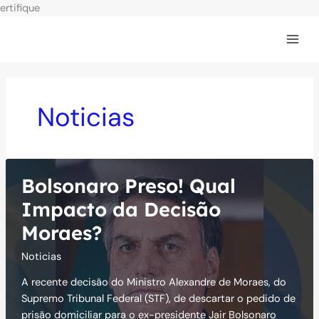
Ir
ertifique
para
o
conteúdo
Noticias
Bolsonaro Preso! Qual
Impacto da Decisão
Moraes?
Noticias
A recente decisão do Ministro Alexandre de Moraes, do
Supremo Tribunal Federal (STF), de descartar o pedido de
prisão domiciliar para o ex-presidente Jair Bolsonaro