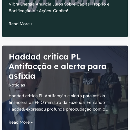
Vibra Energia Anuncia Juros Sobre Capital Próprio e
Bonificação de Ações. Confira!
Vibra
Read More »
Energia
Anuncia
Juros
Sobre
Haddad critica PL
Capital
Próprio
Antifacção e alerta para
e
asfixia
Bonificação
Noticias
Haddad critica PL Antifacção e alerta para asfixia
financeira da PF O ministro da Fazenda, Fernando
Haddad, expressou profunda preocupação com o…
Haddad
Read More »
critica