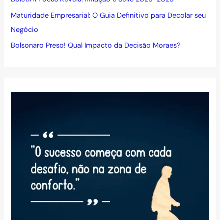
Maturidade Empresarial: O Guia Definitivo para Decolar seu
Negócio
Bolsonaro Preso! Qual Impacto da Decisão Moraes?