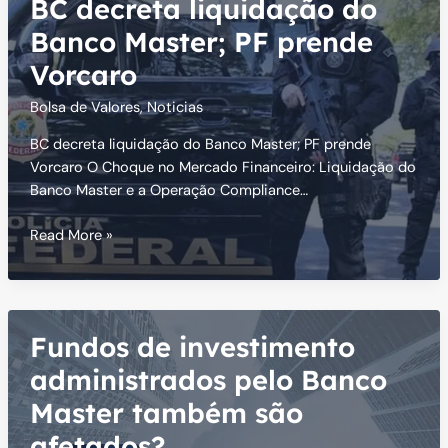
BC decreta liquidação do
Completo
para
Banco Master; PF prende
Acionar
Vorcaro
o
Fundo
Bolsa de Valores
,
Noticias
e
BC decreta liquidação do Banco Master; PF prende
Reaver
Vorcaro O Choque no Mercado Financeiro: Liquidação do
Seu
Banco Master e a Operação Compliance…
CDB
(Limite
BC
Read More »
R$
decreta
250
liquidação
mil)
do
Banco
Fundos de investimento
Master;
PF
administrados pelo Banco
prende
Master também são
Vorcaro
afetados?