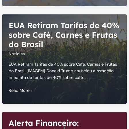
Chile:
Guinada
Conservadora
EUA Retiram Tarifas de 40%
na
América
sobre Café, Carnes e Frutas
do
do Brasil
Sul
Noticias
EUA Retiram Tarifas de 40% sobre Café, Carnes e Frutas
do Brasil [IMAGEM] Donald Trump anunciou a remoção
imediata de tarifas de 40% sobre café,…
EUA
Read More »
Retiram
Tarifas
de
40%
Alerta Financeiro:
sobre