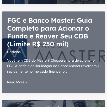
PL
Antifacção
e
FGC e Banco Master: Guia
alerta
para
Completo para Acionar o
asfixia
Fundo e Reaver Seu CDB
(Limite R$ 250 mil)
Noticias
Você tem CDB do Master? Chegou a hora de acionar o
FGC A notícia da liquidação do Banco Master reverberou
rapidamente no mercado financeiro,…
FGC
Read More »
e
Banco
Master:
Guia