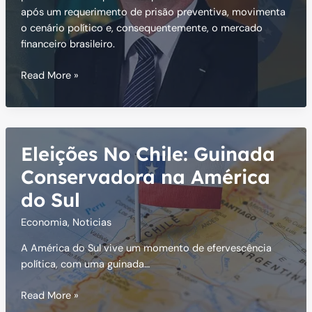
após um requerimento de prisão preventiva, movimenta
o cenário político e, consequentemente, o mercado
financeiro brasileiro.
Bolsonaro
Read More »
Preso!
Qual
Impacto
da
Eleições No Chile: Guinada
Decisão
Moraes?
Conservadora na América
do Sul
Economia
,
Noticias
A América do Sul vive um momento de efervescência
política, com uma guinada…
Eleições
Read More »
No