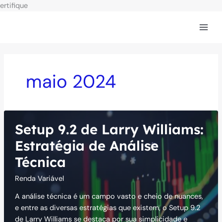
Ir
ertifique
para
o
conteúdo
maio 2024
Setup 9.2 de Larry Williams:
Estratégia de Análise
Técnica
Renda Variável
A análise técnica é um campo vasto e cheio de nuances,
e entre as diversas estratégias que existem, o Setup 9.2
de Larry Williams se destaca por sua simplicidade e