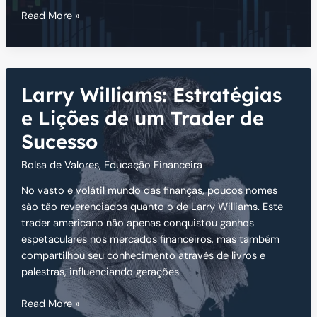
Estratégia
Read More »
9.1
de
Larry
Williams:
Larry Williams: Estratégias
Guia
Completo
e Lições de um Trader de
para
Sucesso
Traders
Bolsa de Valores
,
Educação Financeira
No vasto e volátil mundo das finanças, poucos nomes
são tão reverenciados quanto o de Larry Williams. Este
trader americano não apenas conquistou ganhos
espetaculares nos mercados financeiros, mas também
compartilhou seu conhecimento através de livros e
palestras, influenciando gerações
Larry
Read More »