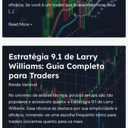
eficácia. Se você é um trader que busca maximizar seus
[…]
Setup
Read More »
9.2
de
Larry
Williams:
Estratégia 9.1 de Larry
Estratégia
de
Williams: Guia Completo
Análise
para Traders
Técnica
Renda Variável
No universo da análise técnica, poucos setups são tão
populares e acessíveis quanto a Estratégia 9.1 de Larry
Williams. Essa técnica se destaca por sua simplicidade e
eficácia, tornando-se uma escolha frequente tanto para
traders iniciantes quanto para os mais