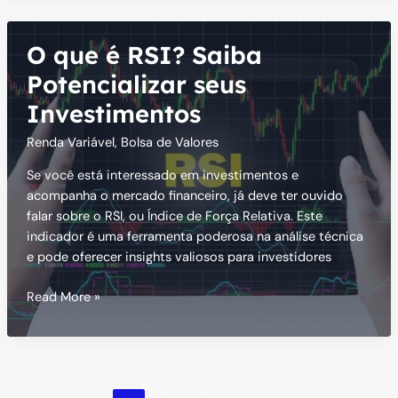
Entenda
este
O que é RSI? Saiba
Indicador
Financeiro
Potencializar seus
Investimentos
Renda Variável
,
Bolsa de Valores
Se você está interessado em investimentos e
acompanha o mercado financeiro, já deve ter ouvido
falar sobre o RSI, ou Índice de Força Relativa. Este
indicador é uma ferramenta poderosa na análise técnica
e pode oferecer insights valiosos para investidores
O
Read More »
que
é
RSI?
Saiba