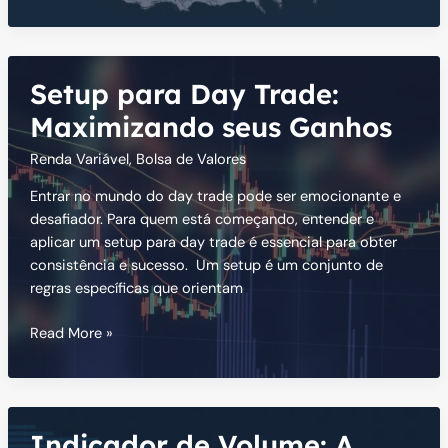
Williams:
Estratégias
e
Lições
Setup para Day Trade:
de
um
Maximizando seus Ganhos
Trader
Renda Variável
,
Bolsa de Valores
de
Sucesso
Entrar no mundo do day trade pode ser emocionante e
desafiador. Para quem está começando, entender e
aplicar um setup para day trade é essencial para obter
consistência e sucesso. Um setup é um conjunto de
regras específicas que orientam
Setup
Read More »
para
Day
Trade:
Maximizando
Indicador de Volume: A
seus