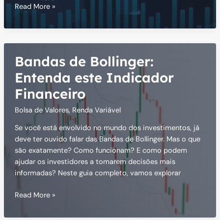
O
Read More »
que
é
MACD
e
Bandas de Bollinger:
Como
Utilizar
Entenda este Indicador
Este
Financeiro
Indicador?
Bolsa de Valores
,
Renda Variável
Se você está envolvido no mundo dos investimentos, já
deve ter ouvido falar das Bandas de Bollinger. Mas o que
são exatamente? Como funcionam? E como podem
ajudar os investidores a tomarem decisões mais
informadas? Neste guia completo, vamos explorar
Bandas
Read More »
de
Bollinger: