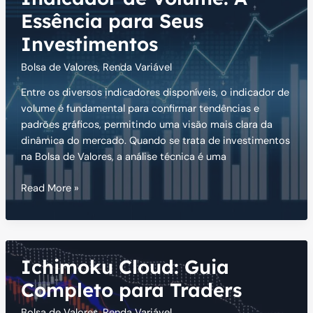
Ganhos
Essência para Seus
Investimentos
Bolsa de Valores
,
Renda Variável
Entre os diversos indicadores disponíveis, o indicador de
volume é fundamental para confirmar tendências e
padrões gráficos, permitindo uma visão mais clara da
dinâmica do mercado. Quando se trata de investimentos
na Bolsa de Valores, a análise técnica é uma
Indicador
Read More »
de
Volume:
A
Essência
Ichimoku Cloud: Guia
para
Seus
Completo para Traders
Investimentos
Bolsa de Valores
,
Renda Variável