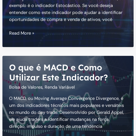
exemplo é o indicador Estocástico. Se você deseja
entender como este indicador pode ajudar a identificar
oportunidades de compra e venda de ativos, você
Estocástico:
Read More »
Guia
Completo
para
Maximizar
O que é MACD e Como
Seus
Investimentos
Utilizar Este Indicador?
Bolsa de Valores
,
Renda Variável
O MACD, ou Moving Average Convergence Divergence, é
um dos indicadores técnicos mais populares e versáteis
no mundo do day trade. Desenvolvido por Gerald Appel,
ele ajuda traders a identificar mudanças na força,
direção, impulso e duração de uma tendência