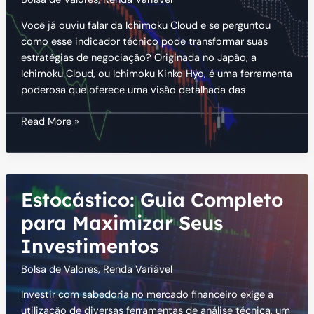
Você já ouviu falar da Ichimoku Cloud e se perguntou
como esse indicador técnico pode transformar suas
estratégias de negociação? Originada no Japão, a
Ichimoku Cloud, ou Ichimoku Kinko Hyo, é uma ferramenta
poderosa que oferece uma visão detalhada das
Ichimoku
Read More »
Cloud:
Guia
Completo
para
Estocástico: Guia Completo
Traders
para Maximizar Seus
Investimentos
Bolsa de Valores
,
Renda Variável
Investir com sabedoria no mercado financeiro exige a
utilização de diversas ferramentas de análise técnica, um