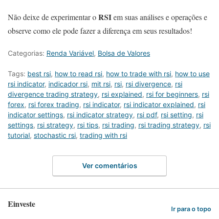
RSI
Não deixe de experimentar o
em suas análises e operações e
observe como ele pode fazer a diferença em seus resultados!
Categorias:
Renda Variável
,
Bolsa de Valores
Tags:
best rsi
,
how to read rsi
,
how to trade with rsi
,
how to use
rsi indicator
,
indicador rsi
,
mit rsi
,
rsi
,
rsi divergence
,
rsi
divergence trading strategy
,
rsi explained
,
rsi for beginners
,
rsi
forex
,
rsi forex trading
,
rsi indicator
,
rsi indicator explained
,
rsi
indicator settings
,
rsi indicator strategy
,
rsi pdf
,
rsi setting
,
rsi
settings
,
rsi strategy
,
rsi tips
,
rsi trading
,
rsi trading strategy
,
rsi
tutorial
,
stochastic rsi
,
trading with rsi
Ver comentários
Einveste
Ir para o topo