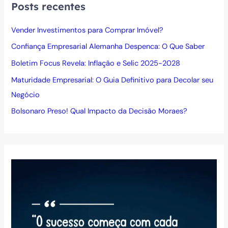
Posts recentes
Vender Investimentos para Comprar Imóvel?
Confiança Empresarial Alemanha Despenca: O Que Saber
Boletim Focus Revela: Inflação e Selic 2025-2028
Maturidade Empresarial: O Guia Definitivo para Decolar seu
Negócio
Bolsonaro Preso! Qual Impacto da Decisão Moraes?