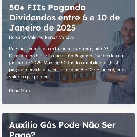
Assume
50+ FIIs Pagando
a
Copel
Dividendos entre 6 e 10 de
GeT
Janeiro de 2025
Bolsa de Valores
,
Renda Variável
Receber uma renda extra seria excelente, não é?
Descubra os 50+ FIIs que estão Pagando Dividendos em
janeiro de 2025. Mais de 50 fundos imobiliários (FIIs)
pagando dividendos entre os dias 6 e 10 de janeiro, com
valores que podem
50+
Read More »
FIIs
Pagando
Dividendos
entre
Auxílio Gás Pode Não Ser
6
e
Pago?