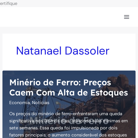
Ir
ertifique
para
o
conteúdo
Natanael Dassoler
Minério de Ferro: Preços
Caem Com Alta de Estoques
Economia
,
Noticias
Os preços do minério de ferro enfrentaram uma queda
significativa nos últimos dias, atingindo suas mínimas em
sete semanas. Essa queda foi impulsionada por dois
fatores principais: o aumento considerável dos estoques