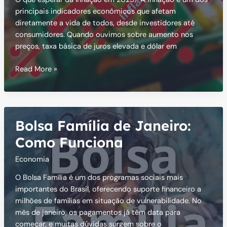
principais indicadores econômicos que afetam
diretamente a vida de todos, desde investidores até
consumidores. Quando ouvimos sobre aumento nos
preços, taxa básica de juros elevada e dólar em
Inflação
Read More »
em
Alta:
O
Que
Bolsa Família de Janeiro:
Esperar
da
Como Funciona
Economia
Economia
em
2025
O Bolsa Família é um dos programas sociais mais
importantes do Brasil, oferecendo suporte financeiro a
milhões de famílias em situação de vulnerabilidade. No
mês de janeiro, os pagamentos já têm data para
começar, e muitas dúvidas surgem sobre o