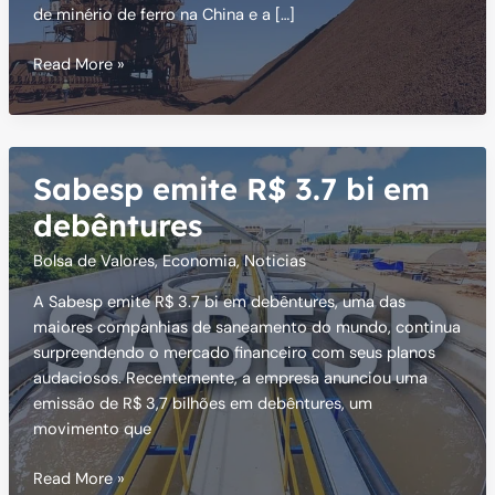
de minério de ferro na China e a […]
Minério
Read More »
de
Ferro:
Preços
Caem
Sabesp emite R$ 3.7 bi em
Com
Alta
debêntures
de
Bolsa de Valores
,
Economia
,
Noticias
Estoques
A Sabesp emite R$ 3.7 bi em debêntures, uma das
maiores companhias de saneamento do mundo, continua
surpreendendo o mercado financeiro com seus planos
audaciosos. Recentemente, a empresa anunciou uma
emissão de R$ 3,7 bilhões em debêntures, um
movimento que
Sabesp
Read More »