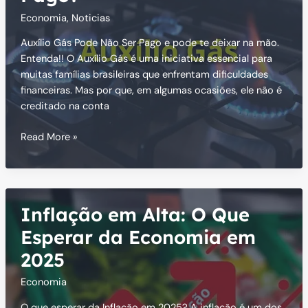
10
Economia
,
Noticias
de
Janeiro
Auxílio Gás Pode Não Ser Pago e pode te deixar na mão.
de
Entenda!! O Auxílio Gás é uma iniciativa essencial para
2025
muitas famílias brasileiras que enfrentam dificuldades
financeiras. Mas por que, em algumas ocasiões, ele não é
creditado na conta
Auxílio
Read More »
Gás
Pode
Não
Ser
Inflação em Alta: O Que
Pago?
Esperar da Economia em
2025
Economia
O que esperar da Inflação em 2025? A inflação é um dos