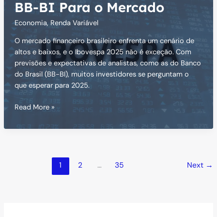
BB-BI Para o Mercado
Economia
,
Renda Variável
O mercado financeiro brasileiro enfrenta um cenário de
altos e baixos, e o Ibovespa 2025 não é exceção. Com
previsões e expectativas de analistas, como as do Banco
do Brasil (BB-BI), muitos investidores se perguntam o
que esperar para 2025.
Ibovespa
Read More »
2025:
Projeção
do
BB-
BI
1
2
…
35
Next
→
Para
o
Mercado