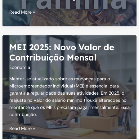
Bolsa
Read More »
Família
de
Janeiro:
Como
MEI 2025: Novo Valor de
Funciona
Contribuição Mensal
Economia
Manter-se atualizado sobre as mudanças para o
Microempreendedor Individual (MEI) é essencial para
garantir a regularidade das suas atividades. Em 2025, o
reajuste no valor do salário mínimo trouxe alterações no
montante que os MEIs precisam pagar mensalmente. Essa
contribuição,
MEI
Read More »
2025: