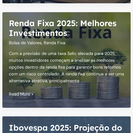
Novo
Valor
de
Renda Fixa 2025: Melhores
Contribuição
Mensal
Investimentos
Bolsa de Valores
,
Renda Fixa
Com a previsão de uma taxa Selic elevada para 2025,
muitos investidores começam a analisar as melhores
opções dentro da renda fixa para garantir bons retornos
com um risco controlado. A renda fixa continua a ser uma
alternativa atrativa, principalmente
Renda
Read More »
Fixa
2025:
Melhores
Investimentos
Ibovespa 2025: Projeção do