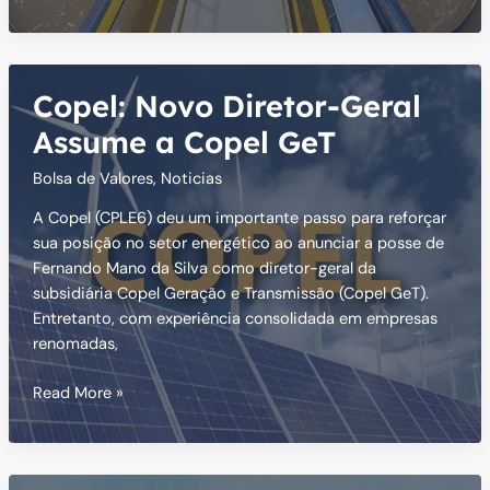
emite
R$
3.7
bi
Copel: Novo Diretor-Geral
em
debêntures
Assume a Copel GeT
Bolsa de Valores
,
Noticias
A Copel (CPLE6) deu um importante passo para reforçar
sua posição no setor energético ao anunciar a posse de
Fernando Mano da Silva como diretor-geral da
subsidiária Copel Geração e Transmissão (Copel GeT).
Entretanto, com experiência consolidada em empresas
renomadas,
Copel:
Read More »
Novo
Diretor-
Geral