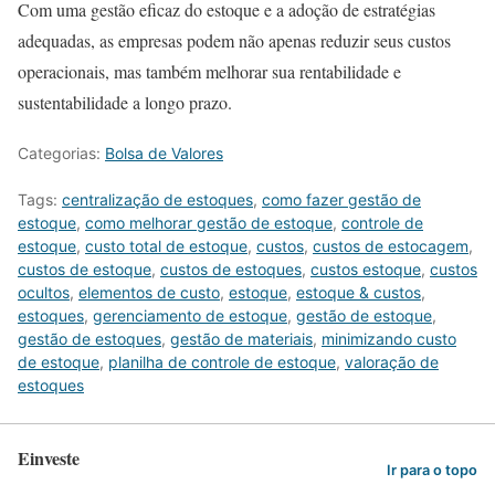
Com uma gestão eficaz do estoque e a adoção de estratégias
adequadas, as empresas podem não apenas reduzir seus custos
operacionais, mas também melhorar sua rentabilidade e
sustentabilidade a longo prazo.
Categorias:
Bolsa de Valores
Tags:
centralização de estoques
,
como fazer gestão de
estoque
,
como melhorar gestão de estoque
,
controle de
estoque
,
custo total de estoque
,
custos
,
custos de estocagem
,
custos de estoque
,
custos de estoques
,
custos estoque
,
custos
ocultos
,
elementos de custo
,
estoque
,
estoque & custos
,
estoques
,
gerenciamento de estoque
,
gestão de estoque
,
gestão de estoques
,
gestão de materiais
,
minimizando custo
de estoque
,
planilha de controle de estoque
,
valoração de
estoques
Einveste
Ir para o topo