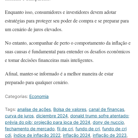
Enquanto isso, consumidores e investidores devem adotar
estratégias para proteger seu poder de compra e se preparar para
um cenário de juros elevados.
No entanto, acompanhar de perto o comportamento da inflação e
suas causas é fundamental para entender os desafios econômicos
e tomar decisões financeiras mais inteligentes.
Afinal, manter-se informado é a melhor maneira de estar
preparado para qualquer cenário.
Categorias:
Economia
Tags:
analise de ações
,
Bolsa de valores
,
canal de finanças
,
curva de juros
,
diciembre 2024
,
donald trump sofre atentado;
prévia do pib; projeção para ipca de 2024
,
dony de nuccio
,
fechamento de mercado
,
fii de cri
,
fundo de cri
,
fundo de cri
cdi
,
índice de inflação 2022
,
inflação 2024
,
inflação de 2023
,