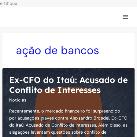
Ir
ertifique
para
o
conteúdo
ação de bancos
Ex-CFO do Itaú: Acusado de
Conflito de Interesses
Noticias
Recentemente, o mercado financeiro foi surpreendido
por acusações graves contra Alexsandro Broedel, Ex-CFO
do Itaú: Acusado de Conflito de Interesses. Além disso, as
alegações levantam questões sobre conflito de