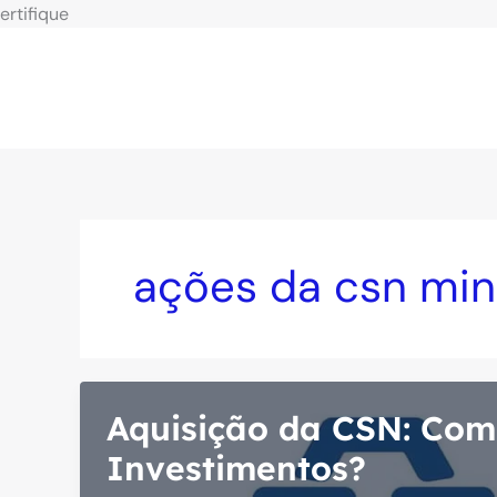
Ir
ertifique
para
o
conteúdo
ações da csn mi
Aquisição da CSN: Co
Investimentos?