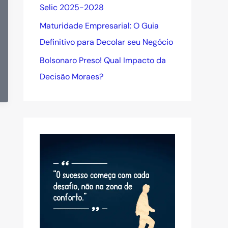
Selic 2025-2028
Maturidade Empresarial: O Guia
Definitivo para Decolar seu Negócio
Bolsonaro Preso! Qual Impacto da
Decisão Moraes?