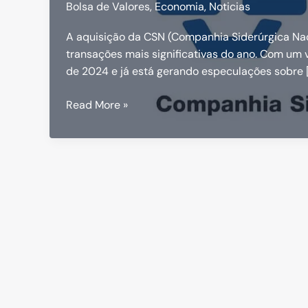
Bolsa de Valores
,
Economia
,
Noticias
A aquisição da CSN (Companhia Siderúrgica Naci
transações mais significativas do ano. Com um v
de 2024 e já está gerando especulações sobre 
Aquisição
Read More »
da
CSN:
Como
Impacta
os
Investimentos?