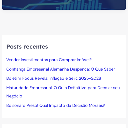
de
1.358%
em
8
Dias
no
Biticoin
Posts recentes
Vender Investimentos para Comprar Imóvel?
Confiança Empresarial Alemanha Despenca: O Que Saber
Boletim Focus Revela: Inflação e Selic 2025-2028
Maturidade Empresarial: O Guia Definitivo para Decolar seu
Negócio
Bolsonaro Preso! Qual Impacto da Decisão Moraes?