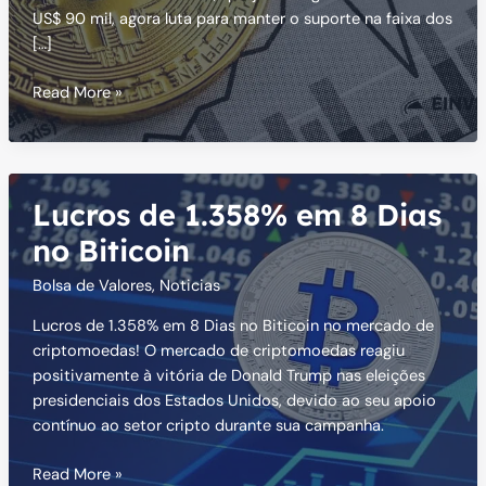
US$ 90 mil, agora luta para manter o suporte na faixa dos
[…]
Bitcoin
Read More »
em
queda:
investidores
temem
Lucros de 1.358% em 8 Dias
nova
onda
no Biticoin
de
Bolsa de Valores
,
Noticias
vendas
Lucros de 1.358% em 8 Dias no Biticoin no mercado de
criptomoedas! O mercado de criptomoedas reagiu
positivamente à vitória de Donald Trump nas eleições
presidenciais dos Estados Unidos, devido ao seu apoio
contínuo ao setor cripto durante sua campanha.
Lucros
Read More »