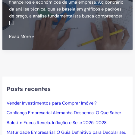
financeiros e econômicos de uma empresa. Ao contrário
da análise técnica, que se baseia em gráficos e padrões
de preço, a análise fundamentalista busca compreender
[…]
Análise
Read More »
Fundamentalista
no
Mundo
dos
Investimentos
Posts recentes
Vender Investimentos para Comprar Imóvel?
Confiança Empresarial Alemanha Despenca: O Que Saber
Boletim Focus Revela: Inflação e Selic 2025-2028
Maturidade Empresarial: O Guia Definitivo para Decolar seu