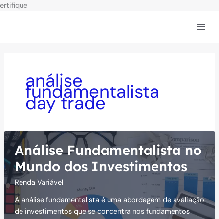
Ir
ertifique
para
o
conteúdo
análise
fundamentalista
day trade
Análise Fundamentalista no
Mundo dos Investimentos
Renda Variável
A análise fundamentalista é uma abordagem de avaliação
de investimentos que se concentra nos fundamentos