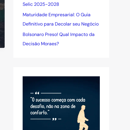
Selic 2025-2028
Maturidade Empresarial: O Guia
Definitivo para Decolar seu Negócio
Bolsonaro Preso! Qual Impacto da
Decisão Moraes?