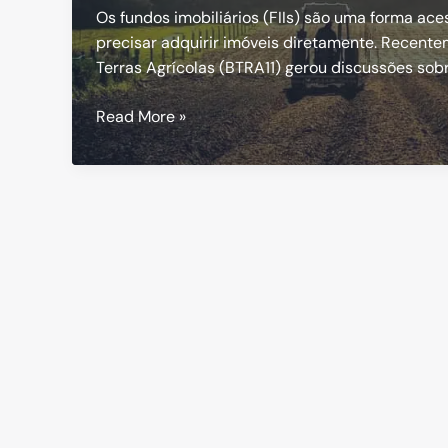
Os fundos imobiliários (FIIs) são uma forma aces
precisar adquirir imóveis diretamente. Recente
Terras Agrícolas (BTRA11) gerou discussões sobr
BTG
Read More »
Pactual
(BTRA11):
Venda
de
Imóvel