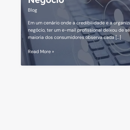
Blog
Em um cenário onde a credibilidade e a organi
negócio, ter um e-mail profissional deixou de s
maioria dos consumidores observa cada […]
A
Read More »
Importância
do
E-
mail
Profissional
Para
Seu
Negócio