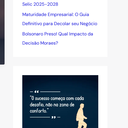
Selic 2025-2028
Maturidade Empresarial: O Guia
Definitivo para Decolar seu Negócio
Bolsonaro Preso! Qual Impacto da
Decisão Moraes?