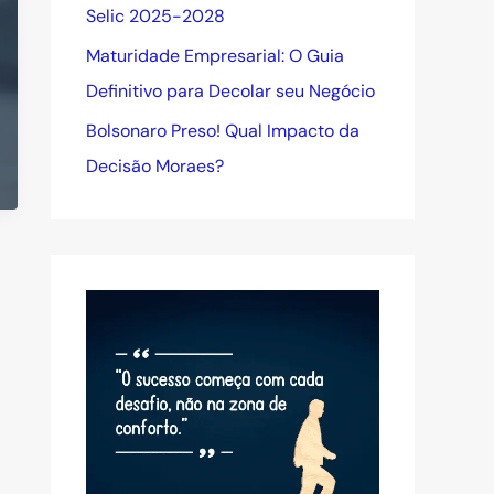
Selic 2025-2028
Maturidade Empresarial: O Guia
Definitivo para Decolar seu Negócio
Bolsonaro Preso! Qual Impacto da
Decisão Moraes?