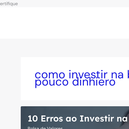
Ir
ertifique
para
o
conteúdo
como investir na
pouco dinhiero
10 Erros ao Investir na
Bolsa de Valores