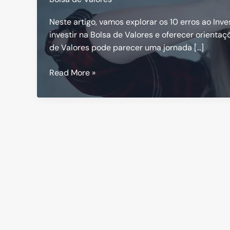
Neste artigo, vamos explorar os 10 erros ao Inv
investir na Bolsa de Valores e oferecer orientaç
de Valores pode parecer uma jornada […]
10
Read More »
Erros
ao
Investir
na
Bolsa
de
Valores