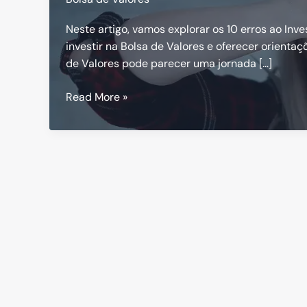
Neste artigo, vamos explorar os 10 erros ao Inv
investir na Bolsa de Valores e oferecer orientaç
de Valores pode parecer uma jornada […]
10
Read More »
Erros
ao
Investir
na
Bolsa
de
Valores