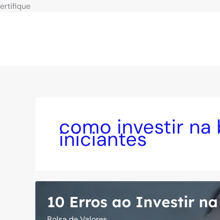
Ir
ertifique
para
o
conteúdo
como investir na 
iniciantes
10 Erros ao Investir na
Bolsa de Valores