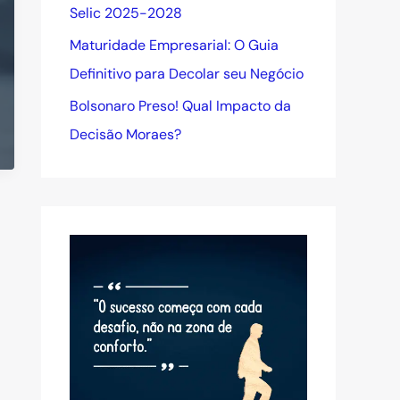
Selic 2025-2028
Maturidade Empresarial: O Guia
Definitivo para Decolar seu Negócio
Bolsonaro Preso! Qual Impacto da
Decisão Moraes?