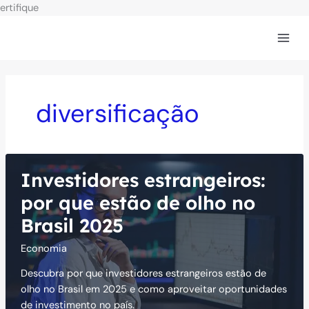
Ir
ertifique
para
o
conteúdo
diversificação
Investidores estrangeiros:
por que estão de olho no
Brasil 2025
Economia
Descubra por que investidores estrangeiros estão de
olho no Brasil em 2025 e como aproveitar oportunidades
de investimento no país.