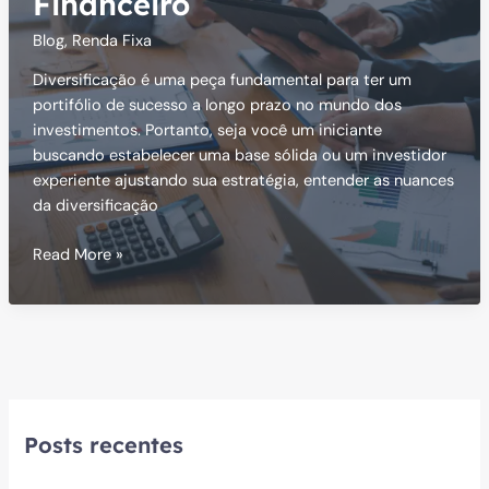
Financeiro
Blog
,
Renda Fixa
Diversificação é uma peça fundamental para ter um
portifólio de sucesso a longo prazo no mundo dos
investimentos. Portanto, seja você um iniciante
buscando estabelecer uma base sólida ou um investidor
experiente ajustando sua estratégia, entender as nuances
da diversificação
Diversificação
Read More »
de
Portifólio:
Sucesso
no
Mercado
Financeiro
Posts recentes