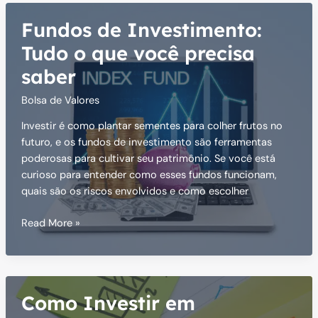
estão
Fundos de Investimento:
as
melhores
Tudo o que você precisa
oportunidades
saber
2025
Bolsa de Valores
Investir é como plantar sementes para colher frutos no
futuro, e os fundos de investimento são ferramentas
poderosas para cultivar seu patrimônio. Se você está
curioso para entender como esses fundos funcionam,
quais são os riscos envolvidos e como escolher
Fundos
Read More »
de
Investimento:
Tudo
o
Como Investir em
que