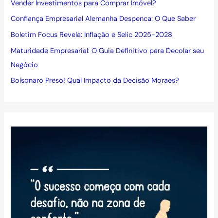
Vender Investimentos para Comprar Imóvel?
Confiança Empresarial Alemanha Despenca: O Que Saber
Boletim Focus Revela: Inflação e Selic 2025-2028
Maturidade Empresarial: O Guia Definitivo para Decolar seu
Negócio
Bolsonaro Preso! Qual Impacto da Decisão Moraes?