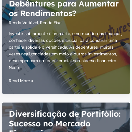
você
Debêntures para Aumentar
precisa
os Rendimentos?
saber
Renda Variável
,
Renda Fixa
Investir sabiamente é uma arte, e no mundo das finanças,
conhecer diversas opções é crucial para construir uma
carteira sólida e diversificada. As debêntures, muitas
vezes negligenciadas em meio a outros investimentos,
desempenham um papel crucial no universo financeiro.
Neste
Como
Read More »
Investir
em
Debêntures
para
Diversificação de Portifólio:
Aumentar
os
Sucesso no Mercado
Rendimentos?