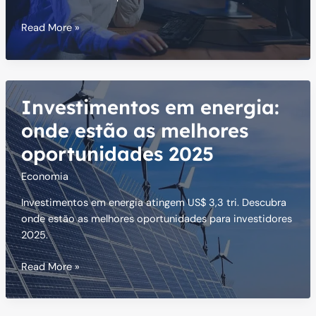
Investidores
Read More »
estrangeiros:
por
que
estão
Investimentos em energia:
de
olho
onde estão as melhores
no
oportunidades 2025
Brasil
2025
Economia
Investimentos em energia atingem US$ 3,3 tri. Descubra
onde estão as melhores oportunidades para investidores
2025.
Investimentos
Read More »
em
energia:
onde