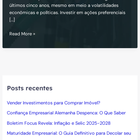
últimos cinco anos, mesmo em meio a volatilidades
econômicas e políticas. Investir em ações preferenciais
[…]
Petrobras
Read More »
(PETR4)
Transformou
R$
1
mil
em
R$
Posts recentes
3,6
mil
Vender Investimentos para Comprar Imóvel?
em
5
Confiança Empresarial Alemanha Despenca: O Que Saber
anos
Boletim Focus Revela: Inflação e Selic 2025-2028
Maturidade Empresarial: O Guia Definitivo para Decolar seu