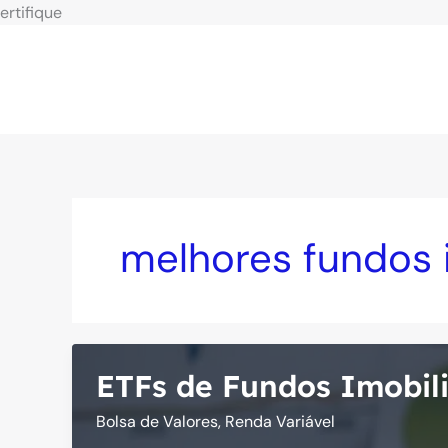
Ir
ertifique
para
o
conteúdo
melhores fundos i
ETFs de Fundos Imobili
Bolsa de Valores
,
Renda Variável