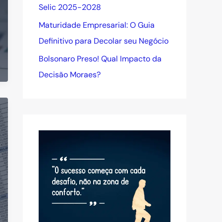
Selic 2025-2028
Maturidade Empresarial: O Guia
Definitivo para Decolar seu Negócio
Bolsonaro Preso! Qual Impacto da
Decisão Moraes?