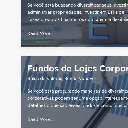
Se você está buscando diversificar seus invest
administrar propriedades, investir em ETFs de 
Esses produtos financeiros combinam a flexibil
ETFs
Read More »
de
Fundos
Imobiliários
(FIIs):
Fundos de Lajes Corpor
Como
Investir
Bolsa de Valores
,
Renda Variável
Se você está procurando maneiras de diversifica
corporativas podem ser uma opção interessante
detalhes o que são esses fundos e como funcio
Fundos
Read More »
de