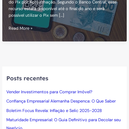
do Pix por Aproximação. Segundo o Banco Central, esse
recurso estará disponível até o final do ano e será
possível utilizar o Pix sem […]
Pix
Read More »
por
Aproximação:
Nova
Forma
de
Pagamento
Posts recentes
Vender Investimentos para Comprar Imóvel?
Confiança Empresarial Alemanha Despenca: O Que Saber
Boletim Focus Revela: Inflação e Selic 2025-2028
Maturidade Empresarial: O Guia Definitivo para Decolar seu
Negócio