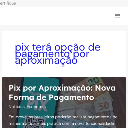
Ir
ertifique
para
o
conteúdo
pix terá opção de
pagamento por
aproximação
Pix por Aproximação: Nova
Forma de Pagamento
Noticias
,
Economia
Em breve, os brasileiros poderão realizar pagamentos de
maneira ainda mais prática com a nova funcionalidade