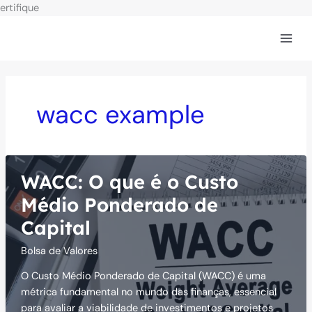
Ir
ertifique
para
o
conteúdo
wacc example
WACC: O que é o Custo
Médio Ponderado de
Capital
Bolsa de Valores
O Custo Médio Ponderado de Capital (WACC) é uma
métrica fundamental no mundo das finanças, essencial
para avaliar a viabilidade de investimentos e projetos