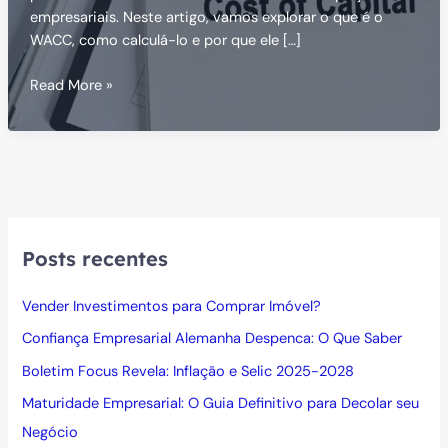
empresariais. Neste artigo, vamos explorar o que é o
WACC, como calculá-lo e por que ele […]
WACC:
Read More »
O
que
é
o
Custo
Médio
Ponderado
Posts recentes
de
Capital
Vender Investimentos para Comprar Imóvel?
Confiança Empresarial Alemanha Despenca: O Que Saber
Boletim Focus Revela: Inflação e Selic 2025-2028
Maturidade Empresarial: O Guia Definitivo para Decolar seu
Negócio