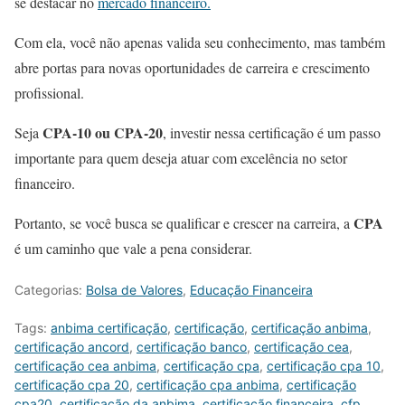
se destacar no
mercado financeiro.
Com ela, você não apenas valida seu conhecimento, mas também
abre portas para novas oportunidades de carreira e crescimento
profissional.
CPA-10 ou CPA-20
Seja
, investir nessa certificação é um passo
importante para quem deseja atuar com excelência no setor
financeiro.
CPA
Portanto, se você busca se qualificar e crescer na carreira, a
é um caminho que vale a pena considerar.
Categorias:
Bolsa de Valores
,
Educação Financeira
Tags:
anbima certificação
,
certificação
,
certificação anbima
,
certificação ancord
,
certificação banco
,
certificação cea
,
certificação cea anbima
,
certificação cpa
,
certificação cpa 10
,
certificação cpa 20
,
certificação cpa anbima
,
certificação
cpa20
,
certificação da anbima
,
certificação financeira
,
cfp