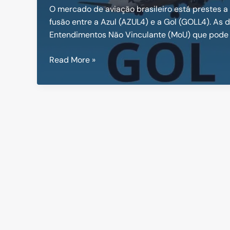
O mercado de aviação brasileiro está prestes a
fusão entre a Azul (AZUL4) e a Gol (GOLL4). 
Entendimentos Não Vinculante (MoU) que pode 
Fusão
Read More »
Azul
e
Gol
Pode
Redefinir
o
Mercado
Aéreo