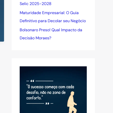
Selic 2025-2028
Maturidade Empresarial: O Guia
Definitivo para Decolar seu Negócio
Bolsonaro Preso! Qual Impacto da
Decisão Moraes?