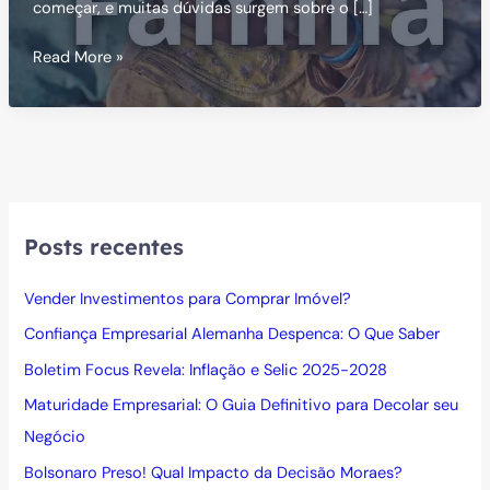
começar, e muitas dúvidas surgem sobre o […]
Bolsa
Read More »
Família
de
Janeiro:
Como
Funciona
Posts recentes
Vender Investimentos para Comprar Imóvel?
Confiança Empresarial Alemanha Despenca: O Que Saber
Boletim Focus Revela: Inflação e Selic 2025-2028
Maturidade Empresarial: O Guia Definitivo para Decolar seu
Negócio
Bolsonaro Preso! Qual Impacto da Decisão Moraes?