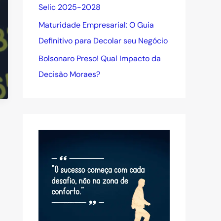
Selic 2025-2028
Maturidade Empresarial: O Guia
Definitivo para Decolar seu Negócio
Bolsonaro Preso! Qual Impacto da
Decisão Moraes?