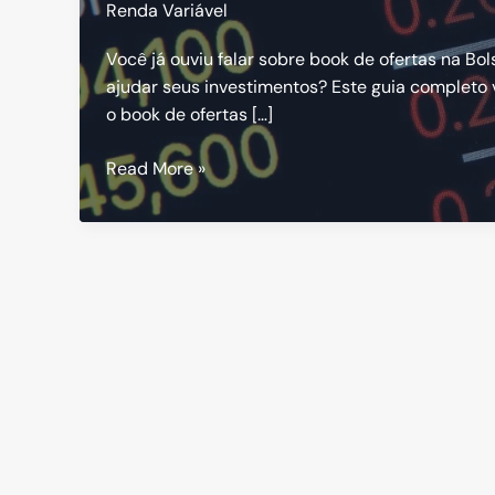
Renda Variável
Você já ouviu falar sobre book de ofertas na B
ajudar seus investimentos? Este guia completo 
o book de ofertas […]
Book
Read More »
de
Ofertas:
Como
Utilizar
para
Lucrar
na
Bolsa