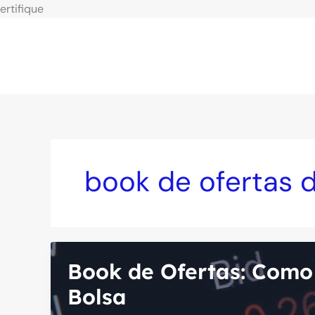
Ir
ertifique
para
o
conteúdo
book de ofertas 
Book de Ofertas: Como 
Bolsa