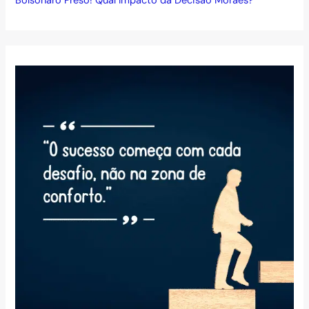
Bolsonaro Preso! Qual Impacto da Decisão Moraes?