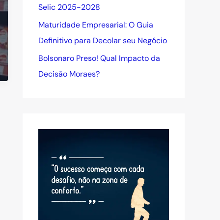
Selic 2025-2028
Maturidade Empresarial: O Guia
Definitivo para Decolar seu Negócio
Bolsonaro Preso! Qual Impacto da
Decisão Moraes?