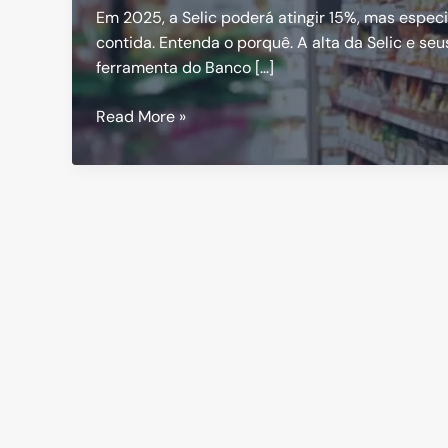
Em 2025, a Selic poderá atingir 15%, mas espec
contida. Entenda o porquê. A alta da Selic e seu
ferramenta do Banco […]
Selic
Read More »
2025:
Como
Controlar
a
Inflação?