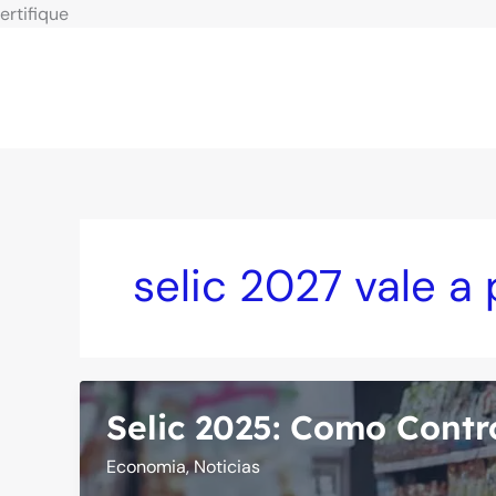
Ir
ertifique
para
o
conteúdo
selic 2027 vale a
Selic 2025: Como Contr
Economia
,
Noticias