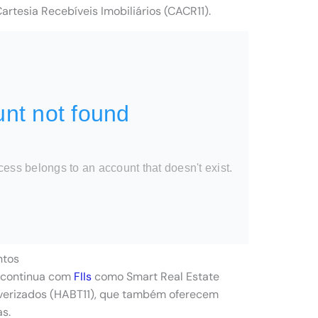
Cartesia Recebíveis Imobiliários (CACR11).
ntos
ão continua com
FIIs
como Smart Real Estate
lverizados (HABT11), que também oferecem
s.