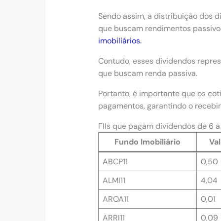
Sendo assim, a distribuição dos 
que buscam rendimentos passiv
imobiliários.
Contudo, esses dividendos repre
que buscam renda passiva.
Portanto, é importante que os cot
pagamentos, garantindo o recebi
FIIs que pagam dividendos de 6 a
Fundo Imobiliário
Val
ABCP11
0,50
ALMI11
4,04
AROA11
0,01
ARRI11
0,09