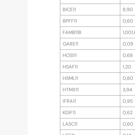
BICE11
8,90
BPFF11
0,60
FAMB11B
1.001,
GARE11
0,09
HOSI11
0,68
HSAF11
1,20
HSML11
0,80
HTMX11
3,94
IFRA11
0,95
KDIF11
0,62
LASC11
0,60