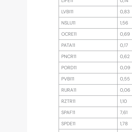
LIFE11
0,14
LVBI11
0,83
NSLU11
1,56
OCRE11
0,69
PATA11
0,17
PNCR11
0,62
PORD11
0,09
PVBI11
0,55
RURA11
0,06
RZTR11
1,10
SPAF11
7,61
SPDE11
1,78