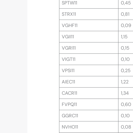
SPTW11
0,45
STRX11
0,81
VGHF11
0,09
VGII11
1,15
VGRI11
0,15
VIGT11
0,10
VPSI11
0,25
AIEC11
1,22
CACR11
1,34
FVPQ11
0,60
GGRC11
0,10
NVHO11
0,08