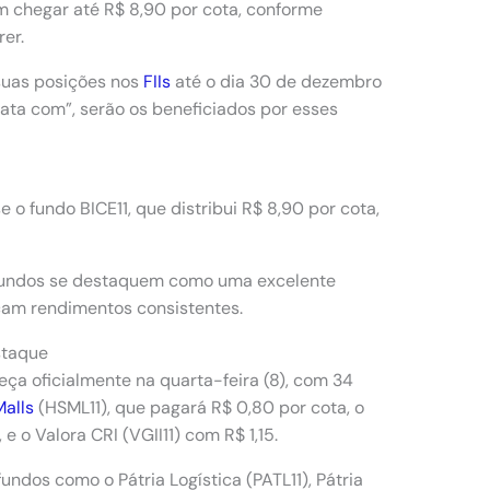
m chegar até R$ 8,90 por cota, conforme
er.
suas posições nos
FIIs
até o dia 30 de dezembro
ta com”, serão os beneficiados por esses
 o fundo BICE11, que distribui R$ 8,90 por cota,
 fundos se destaquem como uma excelente
cam rendimentos consistentes.
staque
ça oficialmente na quarta-feira (8), com 34
Malls
(HSML11), que pagará R$ 0,80 por cota, o
 e o Valora CRI (VGII11) com R$ 1,15.
fundos como o Pátria Logística (PATL11), Pátria