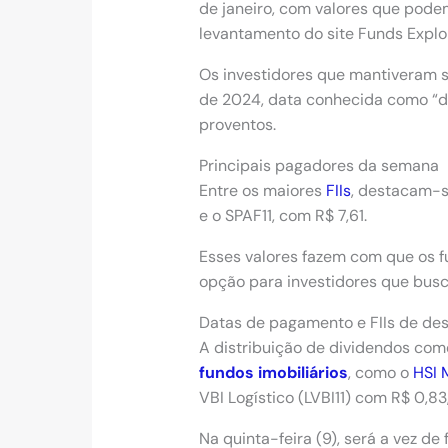
de janeiro, com valores que pode
levantamento do site Funds Explor
Os investidores que mantiveram 
de 2024, data conhecida como “da
proventos.
Principais pagadores da semana
Entre os maiores
FIIs
, destacam-se
e o SPAF11, com R$ 7,61.
Esses valores fazem com que os
opção para investidores que bus
Datas de pagamento e FIIs de de
A distribuição de dividendos come
fundos imobiliários
, como o
HSI 
VBI Logístico (LVBI11) com R$ 0,83,
Na quinta-feira (9), será a vez de 